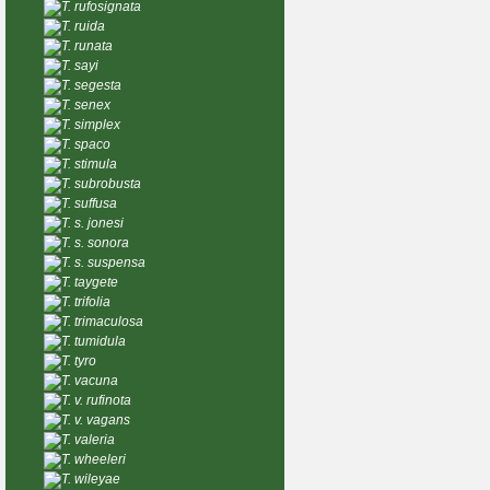
T. rufosignata
T. ruida
T. runata
T. sayi
T. segesta
T. senex
T. simplex
T. spaco
T. stimula
T. subrobusta
T. suffusa
T. s. jonesi
T. s. sonora
T. s. suspensa
T. taygete
T. trifolia
T. trimaculosa
T. tumidula
T. tyro
T. vacuna
T. v. rufinota
T. v. vagans
T. valeria
T. wheeleri
T. wileyae