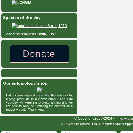
T. zonata
Species of the day
Andrena
nubecula
Smith, 1853
Donate
Our entomology shop
Help us running and improving this website by
buying products in our web-shop. Each item
you buy will keep the project running and we
are able to work on updating the content on a
regulary basis. Thank you !!
HymIS project footer
© Copyright 2006-2024 -
How to Ci
All rights reserved. For questions and sugge
HymIS projectlist