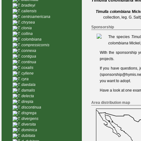
Timulla colombiana
Mi
T. bradleyi
T. caliensis
Timulla colombiana
Mick
T. centroamericana
collection, leg. G. Salt)
T. chrysea
Sponsorship
T. clonia
T. collina
The species
Timul
T. colombiana
colombiana
Mickel
T. compressicornis
T. connexa
With the sponsorship y
T. contigua
projects.
T. continua
T. coxalis
If you have questions,
T. cyllene
(
sponsorship@hymis.ne
T. cyra
you want to adopt.
T. daedala
T. damalis
Have a look at one
exam
T. delecta
T. direpta
Area distribution map
T. discontinua
T. disgrega
T. divergens
T. diversita
T. dominica
T. dubitata