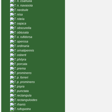
T. n. coahuila
T. n. navasota
T. neobule
T. nisa
T. nitela
T. oajaca
T. obscurella
T. obtusata
T. o. rufidorsa
T. operosa
T. ordinaria
T. ornatipennis
T. osberti
T. philyra
T. porcata
T. prema
T. prominens
T. p. forreri
T. p. prominens
T. psyra
T. punctata
T. rectangula
T. rectanguloides
T. rhanis
T. rufogastra