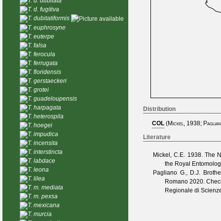
T. d. dubitata
T. d. fugitiva
T. dubitatiformis
T. euphrosyne
T. euterpe
T. falsa
T. ferocula
T. ferrugata
T. floridensis
T. gerstaeckeri
T. grotei
T. guadeloupensis
T. harpagata
Distribution
T. heterospila
COL
(
Mickel, 1938
;
Paglian
T. hoegei
T. impudica
Literature
T. incensita
T. interstincta
Mickel, C.E.
1938. The Ne
T. labdace
the Royal Entomolog
T. leona
Pagliano G., D.J. Broth
T. lilea
Romano
2020. Checkl
T. m. mediata
Regionale di Scienze
T. m. pexsa
T. mexicana
T. murcia