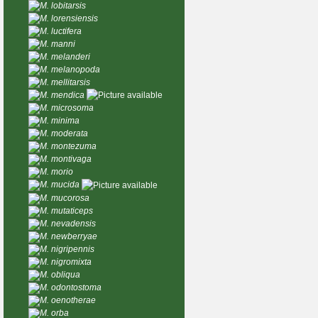
M. lobitarsis
M. lorensiensis
M. luctifera
M. manni
M. melanderi
M. melanopoda
M. mellitarsis
M. mendica
M. microsoma
M. minima
M. moderata
M. montezuma
M. montivaga
M. morio
M. mucida
M. mucorosa
M. mutaticeps
M. nevadensis
M. newberryae
M. nigripennis
M. nigromixta
M. obliqua
M. odontostoma
M. oenotherae
M. orba