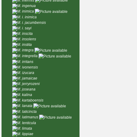
M. inermis
M. ingenua
M. inimica
M. i. inimica
M. i. jacumbensis
M. i. sayi
M. inscita
M. insolens
M. instita
M. integra
M. integrella
M. irritans
M. ivonensis
M. izucara
M. jamaicae
M. jerryrozeni
M. joseana
M. kalina
M. kartaboensis
M. lanata
M. laticincta
M. latimanus
M. lenticula
M. limata
M. lippiae