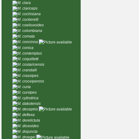
M. clara
M. clariceps
M. cochisiana
M. cockerelli
M. coelioxoides
M. colombiana
M. comata
M. concinna
M. conica
M. contemptus
M. coquilletti
M. costaricensis
M. crandalli
M. crassipes
M. croceipennis
M. curta
M. curvipes
M. cylindrica
M. dakotensis
M. deceptrix
M. deflexa
M. derelictula
M. dioxoides
M. disjuncta
M. droegei