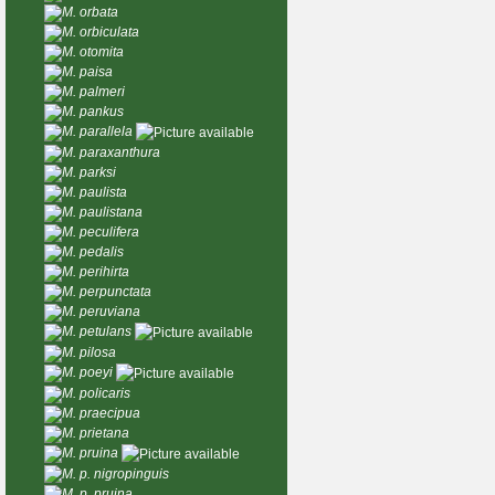
M. orbata
M. orbiculata
M. otomita
M. paisa
M. palmeri
M. pankus
M. parallela
M. paraxanthura
M. parksi
M. paulista
M. paulistana
M. peculifera
M. pedalis
M. perihirta
M. perpunctata
M. peruviana
M. petulans
M. pilosa
M. poeyi
M. policaris
M. praecipua
M. prietana
M. pruina
M. p. nigropinguis
M. p. pruina