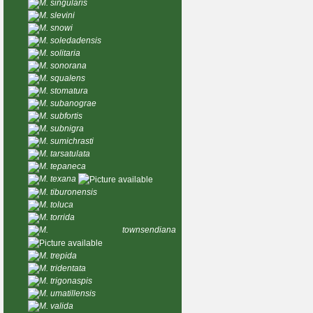
M. singularis
M. slevini
M. snowi
M. soledadensis
M. solitaria
M. sonorana
M. squalens
M. stomatura
M. subanograe
M. subfortis
M. subnigra
M. sumichrasti
M. tarsatulata
M. tepaneca
M. texana
M. tiburonensis
M. toluca
M. torrida
M. townsendiana
M. trepida
M. tridentata
M. trigonaspis
M. umatillensis
M. valida