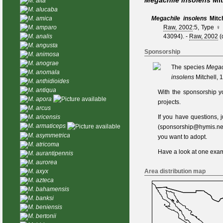
Megachile insolens
Mit
M. alta
M. alucaba
M. amica
Megachile insolens
Mitc
M. amparo
Raw, 2002
:5, Type 
M. analis
43094).
-
Raw, 2002
(
M. angusta
Sponsorship
M. animosa
M. anograe
The species
Megac
M. anomala
insolens
Mitchell, 
M. anthidioides
M. antiqua
With the sponsorship y
M. apora
projects.
M. arcus
If you have questions,
M. aricensis
M. armaticeps
(
sponsorship@hymis.ne
M. asymmetrica
you want to adopt.
M. atricoma
Have a look at one
exam
M. aurantipennis
M. aurorea
Area distribution map
M. axyx
M. azteca
M. bahamensis
M. banksi
M. beniensis
M. bertonii