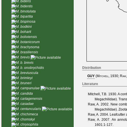
M. bidens
M. bidentis
M. binotulata
M. bipartita
M. bispinosa
M. bodkini
M. boharti
M. boliviensis
M. botanicorum
M. brachysoma
M. brasiliensis
M. brevis
M. b. brevis
Distribution
M. b. onobrychidis
M. breviuscula
GUY
(
Mitchell, 1930
;
Raw,
M. brimleyi
M. bruneri
Literature
M. campanulae
M. candida
Mitchell, T.B.
1930. A cont
M. cartagenensis
Megachilidae).
Trans
M. casadae
Raw, A.
2002. New combin
M. centuncularis
Megachilidae).
Zoot
M. chichimeca
Raw, A.
2004. Leafcutter 
M. chomskyi
Raw, A.
2007. An annota
M. chrysophila
1601
:1-127.