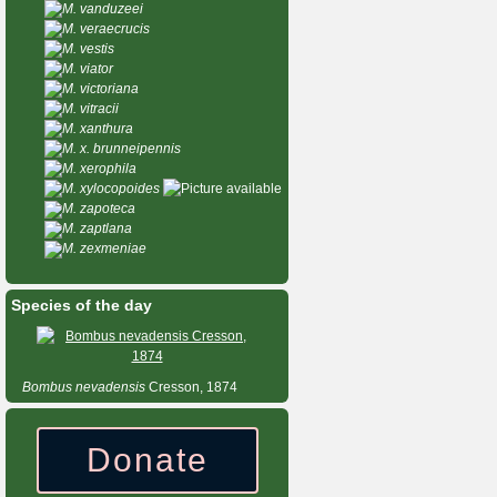
M. vanduzeei
M. veraecrucis
M. vestis
M. viator
M. victoriana
M. vitracii
M. xanthura
M. x. brunneipennis
M. xerophila
M. xylocopoides
M. zapoteca
M. zaptlana
M. zexmeniae
Species of the day
Bombus
nevadensis
Cresson, 1874
Donate