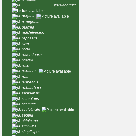
M. pseudobrevis
M. pugnata
M. p. pugnata
M. pulchra
M. pulchriventris
M. raphaelis
M. rawi
M. recta
M. redondensis
M. reflexa
M. rossi
M. rotundata
M. rubi
M. rufipennis
M. rufobarbata
M. sabinensis
M. scapularis
M. schmidti
M. sculpturalis
M. sedula
M. sidalceae
M. simillima
M. simplicipes