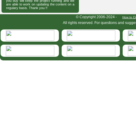
you buy will keep the project running and we
are able to work on updating the content on a
regulary basis. Thank you !!
HymIS project footer
© Copyright 2006-2024 -
How to Ci
All rights reserved. For questions and sugge
HymIS projectlist