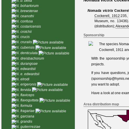
Nomada victrix
Cockere
N. b. bella
N. bohartorum
Nomada victrix
Cockerel
N. brewsterae
Cockerell, 1912
:235,
N. ceanothi
Museum, no. 13436).
N. confusa
(distribution);
Alexand
N. costaricensis
N. crotchii
Sponsorship
N. crucis
N. cruralis
The species
Nomada
N. cubensis
Cockerell, 1911 an
N. denticulata
N. dreisbachorum
With the sponsorship y
N. durangoae
projects.
N. edwardsii
If you have questions,
N. e. edwardsii
(
sponsorship@hymis.ne
N. elrodi
N. erigeronis
you want to adopt.
N. fervida
Have a look at one
exam
N. flaviceps
N. flavoguttata
Area distribution map
N. formula
N. fragariae
N. garciana
N. grandis
N. gutierrreziae