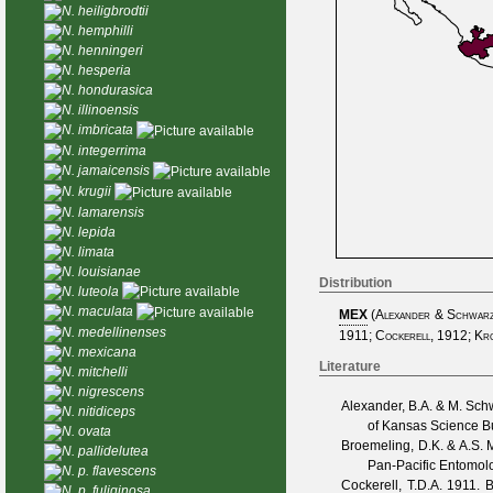
N. heiligbrodtii
N. hemphilli
N. henningeri
N. hesperia
N. hondurasica
N. illinoensis
N. imbricata
N. integerrima
N. jamaicensis
N. krugii
N. lamarensis
N. lepida
N. limata
N. louisianae
Distribution
N. luteola
N. maculata
MEX
(
Alexander & Schwar
N. medellinenses
1911
;
Cockerell, 1912
;
Kro
N. mexicana
Literature
N. mitchelli
N. nigrescens
Alexander, B.A. & M. Sch
N. nitidiceps
of Kansas Science Bu
N. ovata
Broemeling, D.K. & A.S. M
N. pallidelutea
Pan-Pacific Entomolo
N. p. flavescens
Cockerell, T.D.A.
1911. Be
N. p. fuliginosa