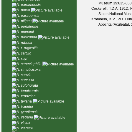
Museum
39
:635-658
N. panamensis
Cockerell, T.D.A.
1912. N
N. parva
States National Mu
N. pascoensis
Krombein, K.V., P.D. Hur
N. pilipes
Apocrita (Aculeata).
N. portalensis
N. putnami
N. rubicunda
N. rubrica
N. r. rugicollis
N. saltillo
N. sayi
N. seneciophila
N. simplicicoxa
N. suavis
N. suffossa
N. sulphurata
N. tenuicornis
N. tepoztlan
N. texana
N. trapidoi
N. tyrrellensis
N. vegana
N. victrix
N. vierecki