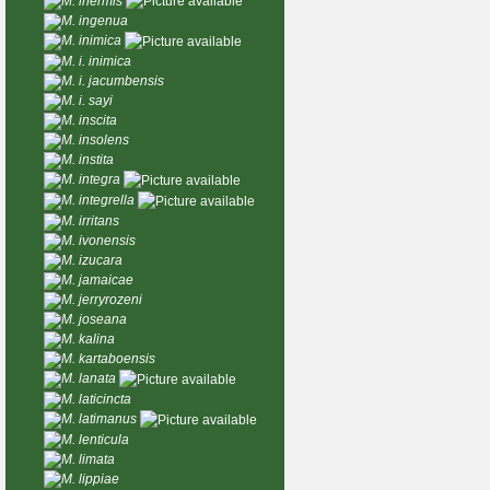
M. inermis
M. ingenua
M. inimica
M. i. inimica
M. i. jacumbensis
M. i. sayi
M. inscita
M. insolens
M. instita
M. integra
M. integrella
M. irritans
M. ivonensis
M. izucara
M. jamaicae
M. jerryrozeni
M. joseana
M. kalina
M. kartaboensis
M. lanata
M. laticincta
M. latimanus
M. lenticula
M. limata
M. lippiae