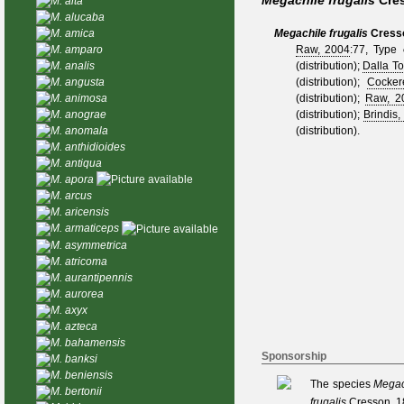
Megachile frugalis
Cre
M. alta
M. alucaba
M. amica
Megachile frugalis
Cress
M. amparo
Raw, 2004
:77, Type
M. analis
(distribution);
Dalla To
M. angusta
(distribution);
Cocker
M. animosa
(distribution);
Raw, 2
M. anograe
(distribution);
Brindis
M. anomala
(distribution).
M. anthidioides
M. antiqua
M. apora
M. arcus
M. aricensis
M. armaticeps
M. asymmetrica
M. atricoma
M. aurantipennis
M. aurorea
M. axyx
M. azteca
M. bahamensis
Sponsorship
M. banksi
M. beniensis
The species
Megach
M. bertonii
frugalis
Cresson, 1