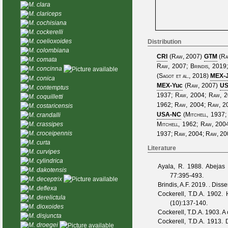
M. clara
M. clariceps
M. cochisiana
M. cockerelli
M. coelioxoides
Distribution
M. colombiana
CRI
(
Raw, 2007
)
GTM
(
Ra
M. comata
Raw, 2007
;
Brindis, 2019
M. concinna
(
Sagot et al., 2018
)
MEX-J
M. conica
MEX-Yuc
(
Raw, 2007
)
US
M. contemptus
1937
;
Raw, 2004
;
Raw, 
M. coquilletti
1962
;
Raw, 2004
;
Raw, 2
M. costaricensis
USA-NC
(
Mitchell, 1937
M. crandalli
M. crassipes
Mitchell, 1962
;
Raw, 200
M. croceipennis
1937
;
Raw, 2004
;
Raw, 20
M. curta
Literature
M. curvipes
M. cylindrica
Ayala, R.
1988. Abejas 
M. dakotensis
77
:395-493.
M. deceptrix
Brindis, A.F.
2019. . Disser
M. deflexa
Cockerell, T.D.A.
1902. H
M. derelictula
(
10
):137-140.
M. dioxoides
Cockerell, T.D.A.
1903. A 
M. disjuncta
Cockerell, T.D.A.
1913. D
M. droegei