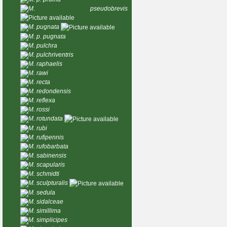
M. pseudobrevis
M. pugnata
M. p. pugnata
M. pulchra
M. pulchriventris
M. raphaelis
M. rawi
M. recta
M. redondensis
M. reflexa
M. rossi
M. rotundata
M. rubi
M. rufipennis
M. rufobarbata
M. sabinensis
M. scapularis
M. schmidti
M. sculpturalis
M. sedula
M. sidalceae
M. simillima
M. simplicipes