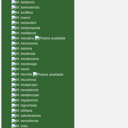
M. lobitarsis
M. lorensiensis
M. luctifera
M. manni
M. melanderi
M. melanopoda
M. mellitarsis
M. mendica
M. microsoma
M. minima
M. moderata
M. montezuma
M. montivaga
M. morio
M. mucida
M. mucorosa
M. mutaticeps
M. nevadensis
M. newberryae
M. nigripennis
M. nigromixta
M. obliqua
M. odontostoma
M. oenotherae
M. orba