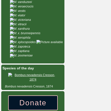
M. vanduzeei
M. veraecrucis
M. vestis
M. viator
M. victoriana
M. vitracii
M. xanthura
M. x. brunneipennis
M. xerophila
M. xylocopoides
M. zapoteca
M. zaptlana
M. zexmeniae
Species of the day
Bombus
nevadensis
Cresson, 1874
Donate