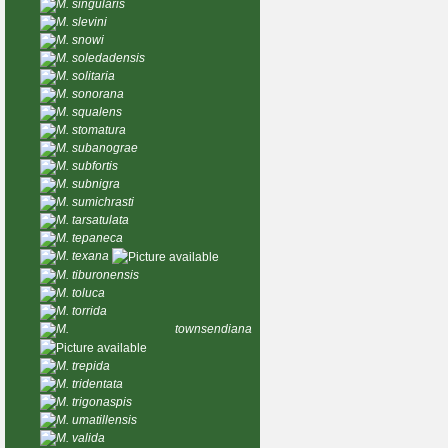
M. singularis
M. slevini
M. snowi
M. soledadensis
M. solitaria
M. sonorana
M. squalens
M. stomatura
M. subanograe
M. subfortis
M. subnigra
M. sumichrasti
M. tarsatulata
M. tepaneca
M. texana
M. tiburonensis
M. toluca
M. torrida
M. townsendiana
M. trepida
M. tridentata
M. trigonaspis
M. umatillensis
M. valida