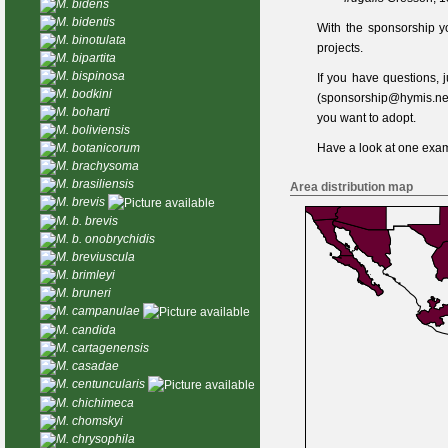
M. bidens
M. bidentis
With the sponsorship y
M. binotulata
projects.
M. bipartita
M. bispinosa
If you have questions,
M. bodkini
(
sponsorship@hymis.ne
M. boharti
you want to adopt.
M. boliviensis
Have a look at one
exam
M. botanicorum
M. brachysoma
M. brasiliensis
Area distribution map
M. brevis
M. b. brevis
M. b. onobrychidis
M. breviuscula
M. brimleyi
M. bruneri
M. campanulae
M. candida
M. cartagenensis
M. casadae
M. centuncularis
M. chichimeca
M. chomskyi
M. chrysophila