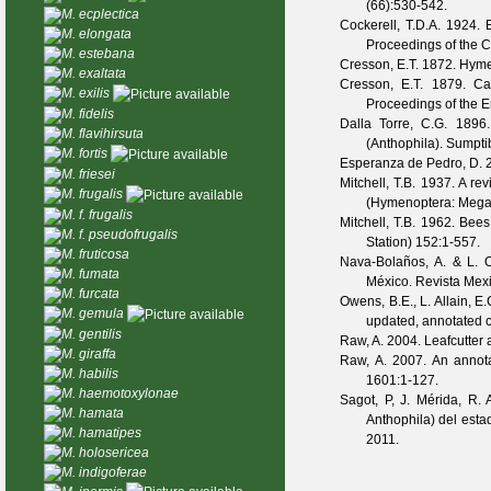
(
66
):530-542.
M. ecplectica
Cockerell, T.D.A.
1924. Ex
M. elongata
Proceedings of the C
M. estebana
Cresson, E.T.
1872. Hyme
M. exaltata
Cresson, E.T.
1879. Cat
M. exilis
Proceedings of the E
M. fidelis
Dalla Torre, C.G.
1896. 
M. flavihirsuta
(Anthophila). Sumpt
M. fortis
Esperanza de Pedro, D.
2
M. friesei
Mitchell, T.B.
1937. A rev
M. frugalis
(Hymenoptera: Megac
M. f. frugalis
Mitchell, T.B.
1962. Bees 
M. f. pseudofrugalis
Station)
152
:1-557.
M. fruticosa
Nava-Bolaños, A. & L. O
M. fumata
México.
Revista Mex
M. furcata
Owens, B.E., L. Allain, E
M. gemula
updated, annotated c
M. gentilis
Raw, A.
2004. Leafcutter 
M. giraffa
Raw, A.
2007. An annota
M. habilis
1601
:1-127.
M. haemotoxylonae
Sagot, P, J. Mérida, R
M. hamata
Anthophila) del est
M. hamatipes
2011.
M. holosericea
M. indigoferae