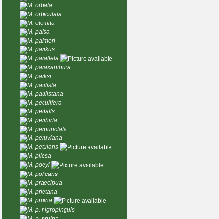
M. orbata
M. orbiculata
M. otomita
M. paisa
M. palmeri
M. pankus
M. parallela
M. paraxanthura
M. parksi
M. paulista
M. paulistana
M. peculifera
M. pedalis
M. perihirta
M. perpunctata
M. peruviana
M. petulans
M. pilosa
M. poeyi
M. policaris
M. praecipua
M. prietana
M. pruina
M. p. nigropinguis
M. p. pruina