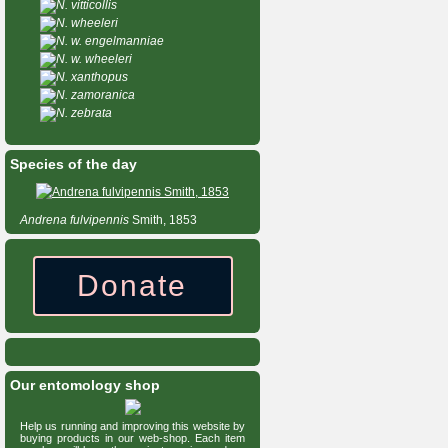
N. vitticollis
N. wheeleri
N. w. engelmanniae
N. w. wheeleri
N. xanthopus
N. zamoranica
N. zebrata
Species of the day
Andrena
fulvipennis
Smith, 1853
Donate
Our entomology shop
Help us running and improving this website by
buying products in our web-shop. Each item