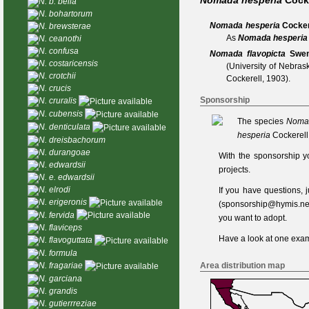
Nomada hesperia
Cocke
N. b. bella
N. bohartorum
Nomada hesperia
Cocker
N. brewsterae
As
Nomada hesperia 
N. ceanothi
N. confusa
Nomada flavopicta
Swen
N. costaricensis
(University of Nebra
N. crotchii
Cockerell, 1903
).
N. crucis
Sponsorship
N. cruralis
N. cubensis
The species
Nomad
N. denticulata
hesperia
Cockerell
N. dreisbachorum
N. durangoae
With the sponsorship y
N. edwardsii
projects.
N. e. edwardsii
N. elrodi
If you have questions,
N. erigeronis
(
sponsorship@hymis.ne
N. fervida
you want to adopt.
N. flaviceps
Have a look at one
exam
N. flavoguttata
N. formula
Area distribution map
N. fragariae
N. garciana
N. grandis
N. gutierrreziae