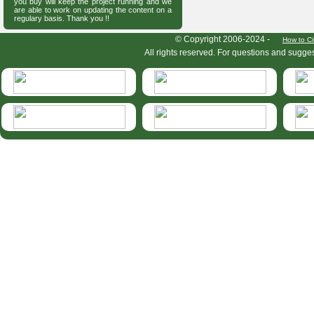
you buy will keep the project running and we
are able to work on updating the content on a
regulary basis. Thank you !!
HymIS project footer
© Copyright 2006-2024 -
How to Ci
All rights reserved. For questions and sugge
HymIS projectlist