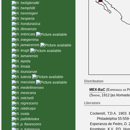
N. heiligbrodtii
N. hemphilli
N. henningeri
N. hesperia
N. hondurasica
N. illinoensis
N. imbricata
N. integerrima
N. jamaicensis
N. krugii
N. lamarensis
N. lepida
N. limata
N. louisianae
N. luteola
Distribution
N. maculata
N. medellinenses
MEX-BaC
(
Esperanza de 
N. mexicana
(
Swenk, 1912
[as
Nomada f
N. mitchelli
Literature
N. nigrescens
N. nitidiceps
Cockerell, T.D.A.
1903. 
N. ovata
Philadelphia
55
:559
N. pallidelutea
Esperanza de Pedro, D.
2
N. p. flavescens
Krombein, K.V., P.D. Hur
N. p. fuliginosa