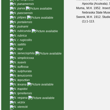
Apocrita (Aculeata).
N. panamensis
Muma, M.H.
1952. Insect
N. parva
Nebraska State Mu
N. pascoensis
Swenk, M.H.
1912. Studie
N. pilipes
(
1
):1-113.
N. portalensis
N. putnami
N. rubicunda
N. rubrica
N. r. rugicollis
N. saltillo
N. sayi
N. seneciophila
N. simplicicoxa
N. suavis
N. suffossa
N. sulphurata
N. tenuicornis
N. tepoztlan
N. texana
N. trapidoi
N. tyrrellensis
N. vegana
N. victrix
N. vierecki